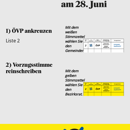
Mit dem
1) ÖVP ankreuzen
weißen
Stimmzettel
Liste 2
wählen Sie
den
Gemeinderat.
2) Vorzugsstimme
reinschreiben
Mit dem
gelben
Stimmzettel
wählen Sie
den
Bezirksrat.