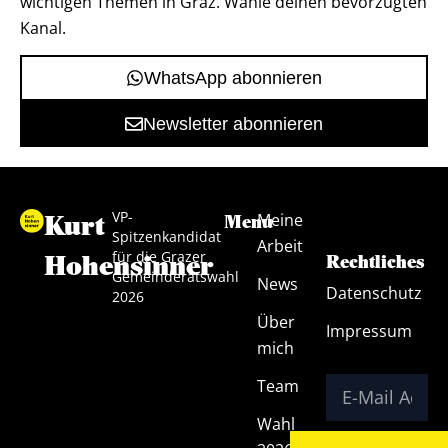
wichtigen Themen in Graz. Wähle deinen bevorzugten
Kanal.
WhatsApp abonnieren
Newsletter abonnieren
VP-
Kurt
Meine
Menu
Spitzenkandidat
Arbeit
für die Grazer
Hohensinner
Rechtliches
Gemeinderatswahl
News
Datenschutz
2026
Über
Impressum
mich
Team
Wahl