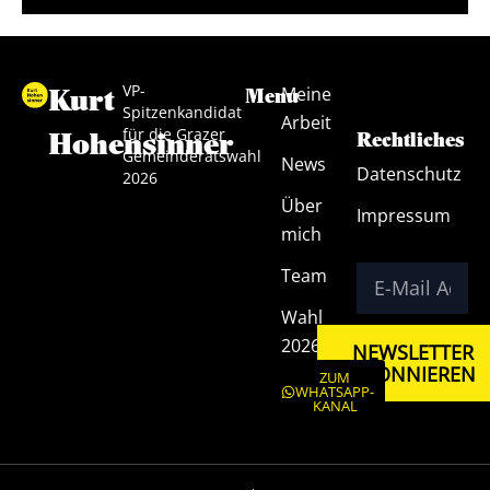
VP-
Kurt
Meine
Menu
Spitzenkandidat
Arbeit
für die Grazer
Hohensinner
Rechtliches
Gemeinderatswahl
News
Datenschutz
2026
Über
Impressum
mich
Team
Wahl
2026
NEWSLETTER
ABONNIEREN
ZUM
WHATSAPP-
KANAL