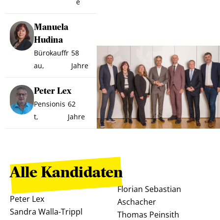
e
Manuela
Hudina
Bürokauffr
58
au,
Jahre
Peter Lex
Pensionis
62
t,
Jahre
Alle Kandidaten
Florian Sebastian
Peter Lex
Aschacher
Sandra Walla-Trippl
Thomas Peinsith