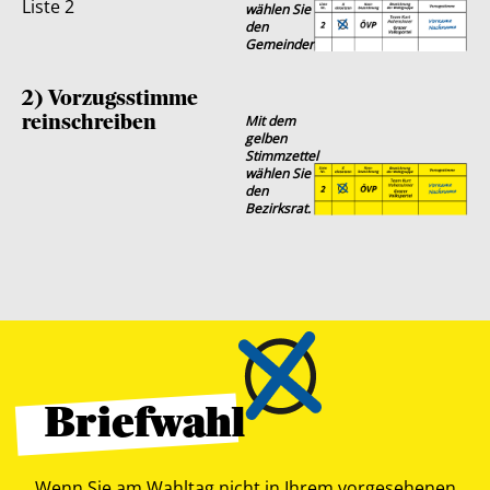
Liste 2
wählen Sie
den
Gemeinderat.
2) Vorzugsstimme
reinschreiben
Mit dem
gelben
Stimmzettel
wählen Sie
den
Bezirksrat.
Briefwahl
Wenn Sie am Wahltag nicht in Ihrem vorgesehenen