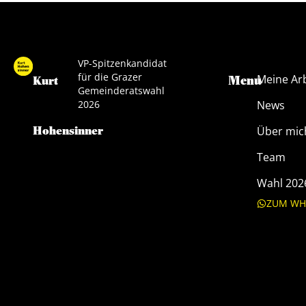
VP-Spitzenkandidat
für die Grazer
Meine Ar
Menu
Kurt
Gemeinderatswahl
2026
News
Hohensinner
Über mic
Team
Wahl 202
ZUM WH