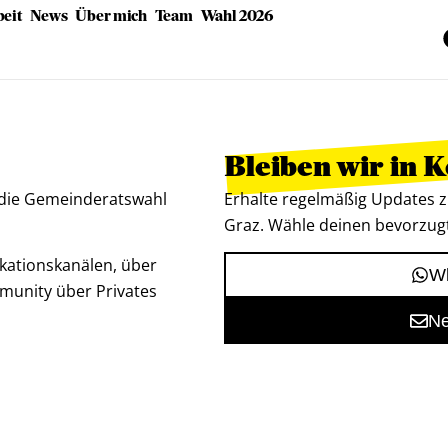
eit
News
Über mich
Team
Wahl 2026
Bleiben wir in 
 die Gemeinderatswahl
Erhalte regelmäßig Updates z
Graz. Wähle deinen bevorzug
kationskanälen, über
Wh
munity über Privates
Ne