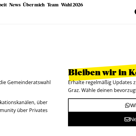
eit
News
Über mich
Team
Wahl 2026
Bleiben wir in 
 die Gemeinderatswahl
Erhalte regelmäßig Updates z
Graz. Wähle deinen bevorzug
kationskanälen, über
Wh
munity über Privates
Ne