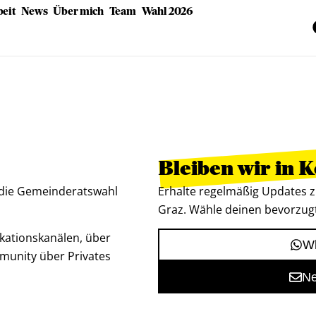
eit
News
Über mich
Team
Wahl 2026
Bleiben wir in 
 die Gemeinderatswahl
Erhalte regelmäßig Updates z
Graz. Wähle deinen bevorzug
kationskanälen, über
Wh
munity über Privates
Ne