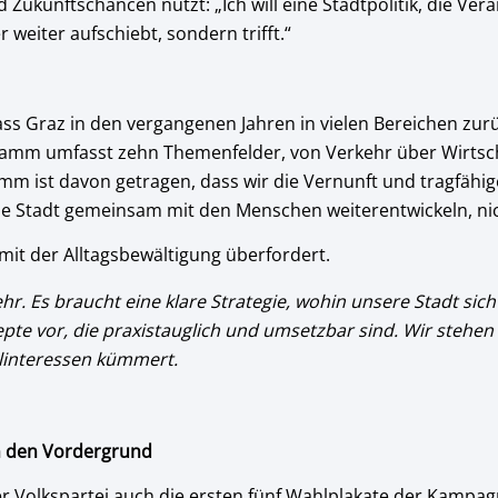
ukunftschancen nutzt: „Ich will eine Stadtpolitik, die Ver
eiter aufschiebt, sondern trifft.“
ss Graz in den vergangenen Jahren in vielen Bereichen zurü
amm umfasst zehn Themenfelder, von Verkehr über Wirtschaf
 ist davon getragen, dass wir die Vernunft und tragfähige
die Stadt gemeinsam mit den Menschen weiterentwickeln, ni
mit der Alltagsbewältigung überfordert.
. Es braucht eine klare Strategie, wohin unsere Stadt sich 
pte vor, die praxistauglich und umsetzbar sind. Wir stehen f
elinteressen kümmert.
in den Vordergrund
 Volkspartei auch die ersten fünf Wahlplakate der Kampa