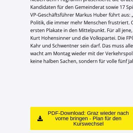
Kandidaten für den Gemeinderat sowie 17 Spi
VP-Geschäftsführer Markus Huber führt aus: „U
Politik, die immer mehr Menschen frustriert.
ersten Plakate in den Mittelpunkt. Für all jen
Kurt Hohensinner und die Volkspartei. Die FP
Kahr und Schwentner sein darf. Das muss all
wacht am Montag wieder mit der Verkehrspoli
keine halben Sachen, sondern für volle fünf Jah
PDF-Download: Graz wieder nach
vorne bringen - Plan für den
Kurswechsel