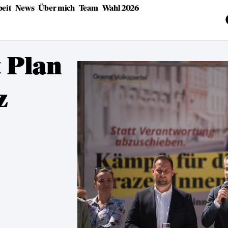
eit
News
Über mich
Team
Wahl 2026
t Plan
z